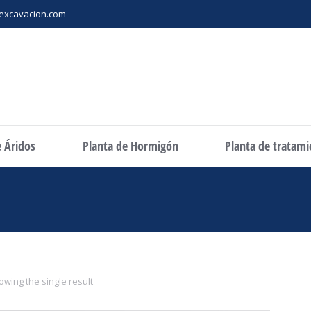
excavacion.com
e Áridos
Planta de Hormigón
Planta de tratam
owing the single result