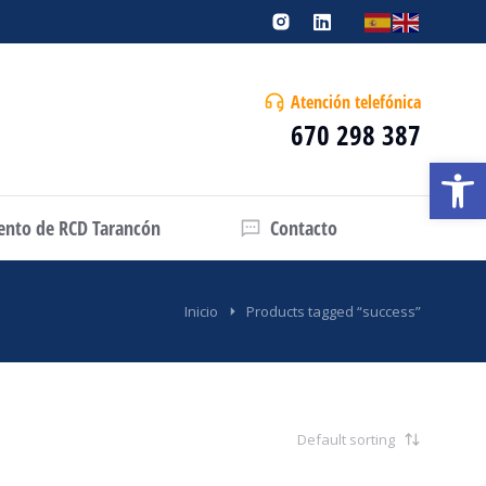
Atención telefónica
670 298 387
Abrir
iento de RCD Tarancón
Contacto
Inicio
Products tagged “success”