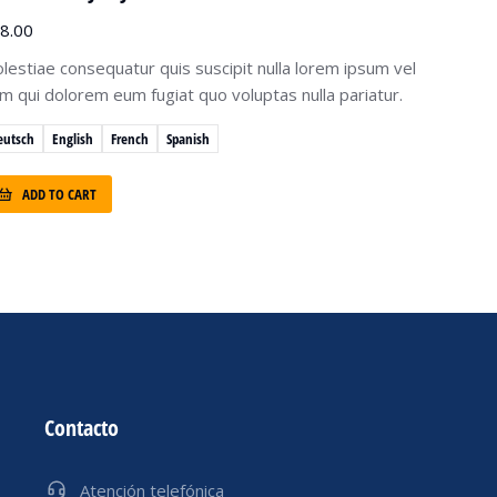
8.00
lestiae consequatur quis suscipit nulla lorem ipsum vel
lum qui dolorem eum fugiat quo voluptas nulla pariatur.
eutsch
English
French
Spanish
ADD TO CART
Contacto
Atención telefónica