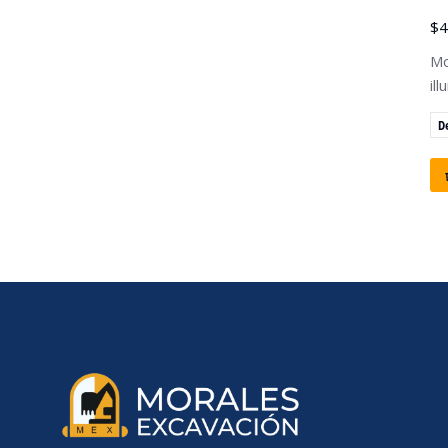
$
4
Mo
il
D