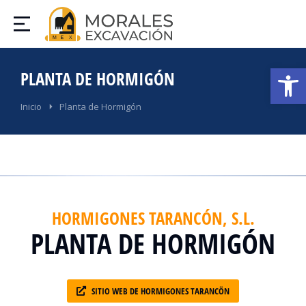
Abrir
PLANTA DE HORMIGÓN
Estás aquí:
Inicio
Planta de Hormigón
HORMIGONES TARANCÓN, S.L.
PLANTA DE HORMIGÓN
SITIO WEB DE HORMIGONES TARANCÖN