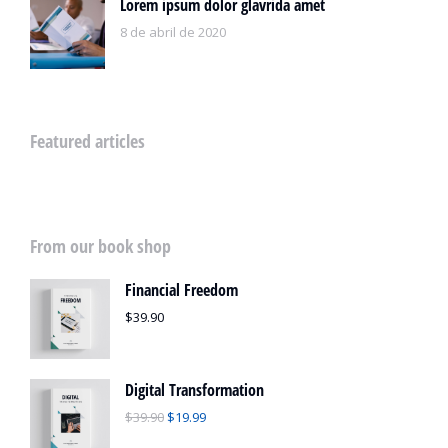
Lorem ipsum dolor glavrida amet
8 de abril de 2020
Featured articles
From our book shop
Financial Freedom
$
39.90
Digital Transformation
$
39.90
$
19.99