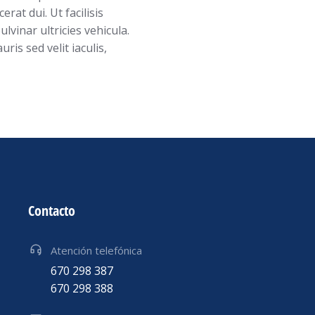
rat dui. Ut facilisis
vinar ultricies vehicula.
is sed velit iaculis,
Contacto
Atención telefónica
670 298 387
670 298 388