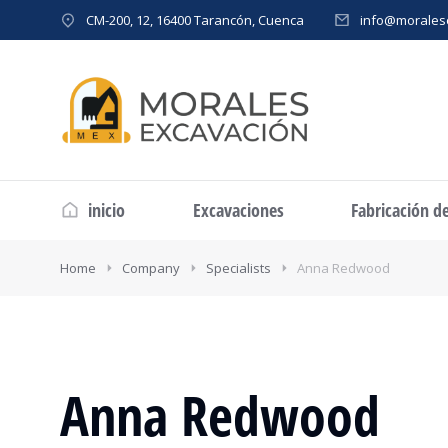
CM-200, 12, 16400 Tarancón, Cuenca
info@morales
inicio
Excavaciones
Fabricación d
Home
Company
Specialists
Anna Redwood
Anna Redwood