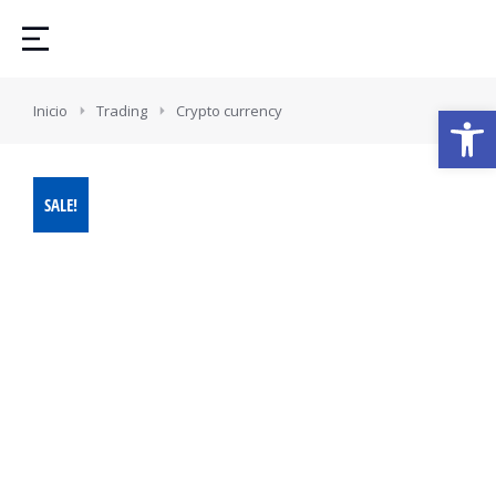
Estás aquí:
Abrir
Inicio
Trading
Crypto currency
SALE!